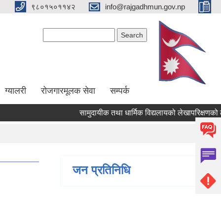
९८०१५०११४२
info@rajgadhmun.gov.np
Search form
Search
ग्यालरी
रोजगारमूलक सेवा
सम्पर्क
सामुदायीक तथा धार्मिक विद्यलायको लेखापरिक्षणको लागि 
जन प्रतिनिधि